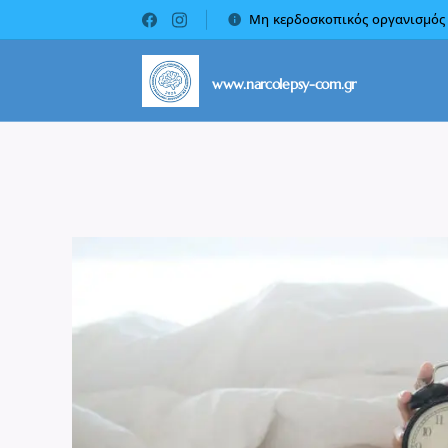
Μη κερδοσκοπικός οργανισμός
www.narcolepsy-com.gr