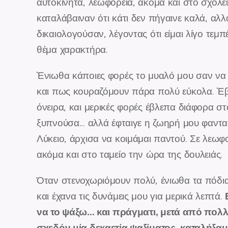
αυτοκίνητα, λεωφορεία, ακόμα και στο σχολεί
καταλάβαιναν ότι κάτι δεν πήγαινε καλά, αλλ
δικαιολογούσαν, λέγοντας ότι είμαι λίγο τεμ
θέμα χαρακτήρα.
Ἐνιωθα κάποιες φορές το μυαλό μου σαν να
και πως κουραζόμουν πάρα πολύ εύκολα. Ἐ
όνειρα, και μερικές φορές έβλεπα διάφορα σ
ξυπνούσα... αλλά έφταιγε η ζωηρή μου φαντα
Λύκειο, άρχισα να κοιμάμαι παντού. Σε λεωφ
ακόμα και στο ταμείο την ώρα της δουλειάς.
Όταν στενοχωριόμουν πολύ, ένιωθα τα πόδια
και έχανα τις δυνάμεις μου για μερικά λεπτά.
να το ψάξω... και πράγματι, μετά από πολλέ
σχεδόν μία δεκαετία ψαξίματος, καταλήξα