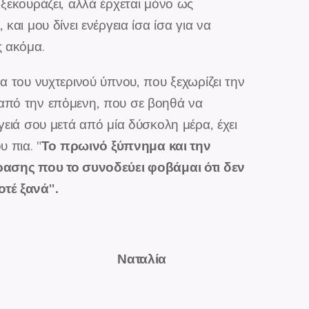
ξεκουράζει, αλλά έρχεται μόνο ως
και μου δίνει ενέργεια ίσα ίσα για να
ς ακόμα.
α του νυχτερινού ύπνου, που ξεχωρίζει την
από την επὀμενη, που σε βοηθά να
γειά σου μετά από μία δύσκολη μέρα, έχει
Το πρωινό ξύπνημα και την
 πια. "¨
ρασης που το συνοδεύει φοβάμαι ότι δεν
τέ ξανά".
ταλία