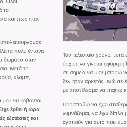
ο. Ὀλοι
ά το
πέλα και πως ήταν
 υπολειτουργούσε
βλεπα πολύ έντονα
Τον τελευταίο χρόνο, μετά
το δωμάτιο όταν
άρχισε να γίνεται αφόρητη
σία. Μετά το
σε σημείο να μην μπορώ ν
ορεία, κλαμπ,
δεν ήταν αρκετός, ενώ σε 
με αποτέλεσμα να πέφτω κ
 μου να κόβονται
Προσπαθώ να έχω σταθερό
Είχε έρθει ἡ ώρα
γυμνάζομαι, να έχω δίπλα 
ς εξετάσεις και
αγαπούν για αυτό που είμαι
με πως έχω