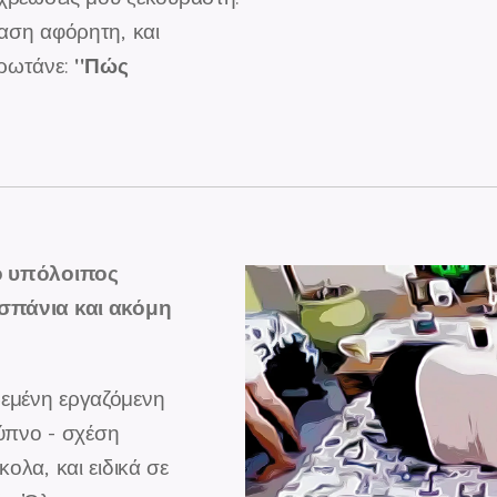
αση αφόρητη, και
''Πώς
 ρωτάνε:
 ο υπόλοιπος
 σπάνια και ακόμη
τρεμένη εργαζόμενη
 ύπνο - σχέση
ολα, και ειδικά σε