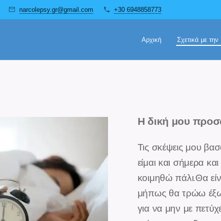
narcolepsy.gr@gmail.com
+30 6948858773
Αρχική
Σχετικά με τη
Η δική μου προσ
Τις σκέψεις μου βα
είμαι και σήμερα κα
κοιμηθώ πάλι.Θα είνα
μήπως θα τρώω έξω 
για να μην με πετύχ