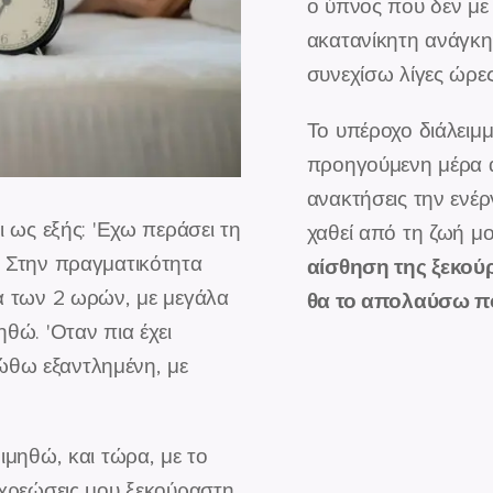
ο ύπνος που δεν με 
ακατανίκητη ανάγκη, 
συνεχίσω λίγες ώρε
Το υπέροχο διάλειμμ
προηγούμενη μέρα 
ανακτήσεις την ενέρ
ι ως εξής: 'Εχω περάσει τη
χαθεί από τη ζωή μου
. Στην πραγματικότητα
αίσθηση της ξεκού
α των 2 ωρών, με μεγάλα
θα το απολαύσω πο
θώ. 'Οταν πια έχει
ιώθω εξαντλημένη, με
Να
ιμηθώ, και τώρα, με το
οχρεώσεις μου ξεκούραστη.