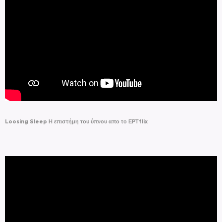
Loosing Sleep Η επιστήμη του ύπνου απο το ΕΡΤflix