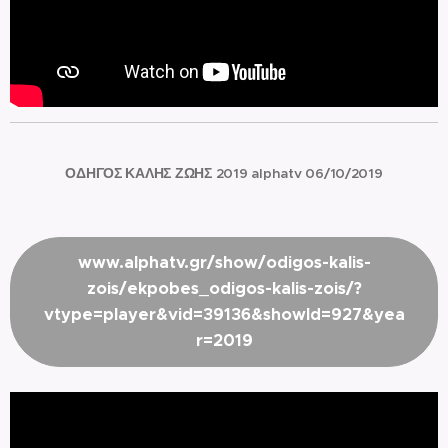
ΟΔΗΓΟΣ ΚΑΛΗΣ ΖΩΗΣ 2019 alphatv 06/10/2019
www.alphatv.gr/show/odigos-kalis-
zois/ekpobes_odigos-kalis-zois/?
vtype=player&vid=39136&showId=927&yea
r=2019